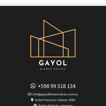
+598 99 318 134
info@gayolbienesraices.com.uy
Avda Francisco Salazar 3389
Punta del Este - Uruguay