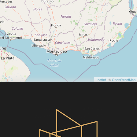
Leaflet
| ©
OpenStreetMap