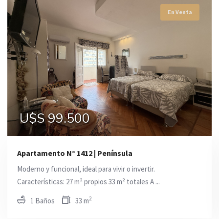
En Venta
En Venta
En Venta
U$S 99.500
U$S 145.000
U$S 147.000
Apartamento N° 1412 | Península
Moderno y funcional, ideal para vivir o invertir.
Características: 27 m² propios 33 m² totales A ...
2
1 Baños
33 m