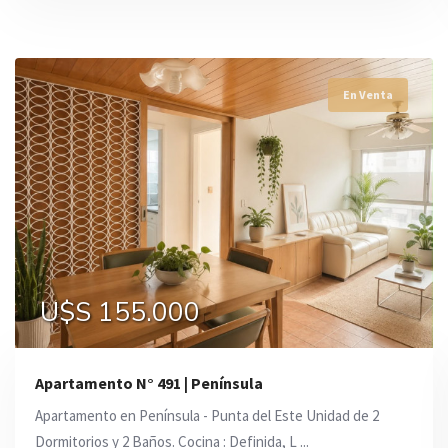
En Venta
En Venta
En Venta
U$S 155.000
U$S 160.000
U$S 165.000
Apartamento N° 491 | Península
Apartamento en Península - Punta del Este Unidad de 2
Dormitorios y 2 Baños. Cocina : Definida, L ...