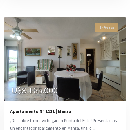
En Venta
En Venta
En Venta
U$S 155.000
U$S 160.000
U$S 165.000
Apartamento N° 1111 | Mansa
¡Descubre tu nuevo hogar en Punta del Este! Presentamos
un encantador apartamento en Mansa, una jo ...