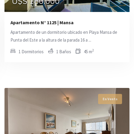
U$S 180.000
U$S 180.000
U$S 180.000
Apartamento N° 1125 | Mansa
Apartamento de un dormitorio ubicado en Playa Mansa de
Punta del Este a la altura de la parada 16 a ...
2
1 Dormitorios
1 Baños
45 m
En Venta
En Venta
En Venta