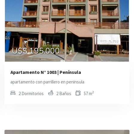
U$S 188.000
U$S 195.000
U$S 195.000
Apartamento N° 1003 | Península
apartamento con parrillero en peninsula
2
2 Dormitorios
2 Baños
57 m