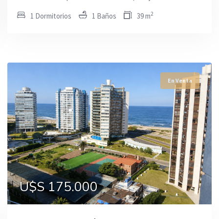
2
1 Dormitorios
1 Baños
39 m
En Venta
En Venta
En Venta
U$S 169.000
U$S 170.000
U$S 175.000