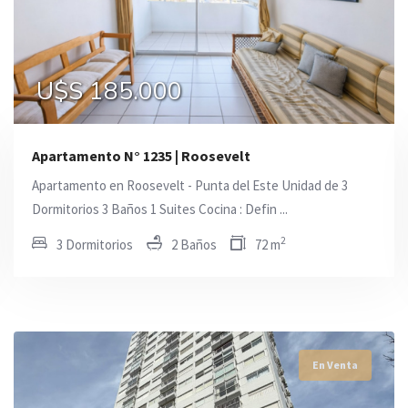
U$S 185.000
U$S 185.000
U$S 187.000
Apartamento N° 1235 | Roosevelt
Apartamento en Roosevelt - Punta del Este Unidad de 3
Dormitorios 3 Baños 1 Suites Cocina : Defin ...
2
3 Dormitorios
2 Baños
72 m
En Venta
En Venta
En Venta