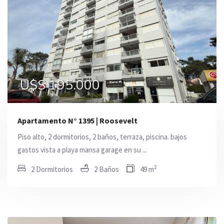
U$S 188.000
U$S 195.000
U$S 195.000
Apartamento N° 1395 | Roosevelt
Piso alto, 2 dormitorios, 2 baños, terraza, piscina. bajos
gastos vista a playa mansa garage en su ...
2
2 Dormitorios
2 Baños
49 m