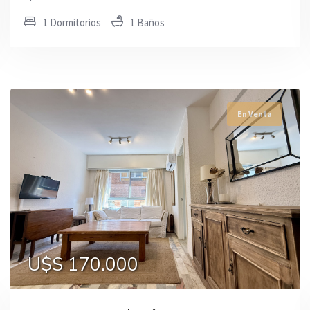
1 Dormitorios
1 Baños
En Venta
En Venta
En Venta
U$S 169.000
U$S 170.000
U$S 175.000