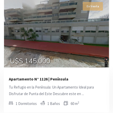
En Venta
En Venta
En Venta
U$S 99.500
U$S 145.000
U$S 147.000
Apartamento N° 1126 | Península
Tu Refugio en la Península: Un Apartamento Ideal para
Disfrutar de Punta del Este Descubre este en ...
2
1 Dormitorios
1 Baños
60 m