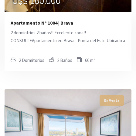
U$S 180.000
U$S 180.000
U$S 180.000
Apartamento N° 1004 | Brava
2 dormiotrios 2 baños!! Excelente zona!!
CONSULTEApartamento en Brava - Punta del Este Ubicado a
...
2
2 Dormitorios
2 Baños
66 m
En Venta
En Venta
En Venta