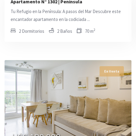
Apartamento N° 1302 | Península
Tu Refugio en la Península: A pasos del Mar Descubre este
encantador apartamento en la codiciada ...
2
2 Dormitorios
2 Baños
70 m
En Venta
En Venta
En Venta