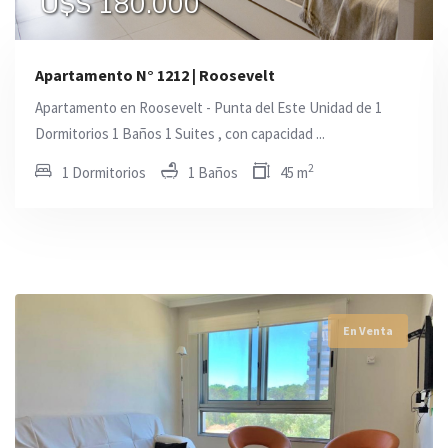
U$S 180.000
U$S 180.000
U$S 180.000
Apartamento N° 1212 | Roosevelt
Apartamento en Roosevelt - Punta del Este Unidad de 1
Dormitorios 1 Baños 1 Suites , con capacidad ...
2
1 Dormitorios
1 Baños
45 m
En Venta
En Venta
En Venta