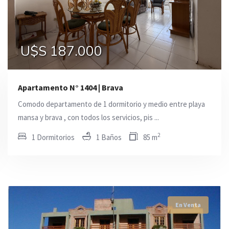
U$S 185.000
U$S 185.000
U$S 187.000
Apartamento N° 1404 | Brava
Comodo departamento de 1 dormitorio y medio entre playa
mansa y brava , con todos los servicios, pis ...
2
1 Dormitorios
1 Baños
85 m
En Venta
En Venta
En Venta