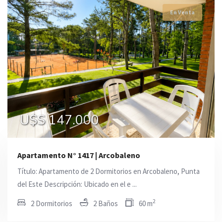
En Venta
En Venta
En Venta
U$S 99.500
U$S 145.000
U$S 147.000
Apartamento N° 1417 | Arcobaleno
Título: Apartamento de 2 Dormitorios en Arcobaleno, Punta
del Este Descripción: Ubicado en el e ...
2
2 Dormitorios
2 Baños
60 m