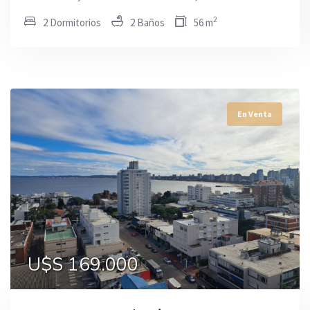
2
2 Dormitorios
2 Baños
56 m
En Venta
En Venta
En Venta
U$S 169.000
U$S 170.000
U$S 175.000