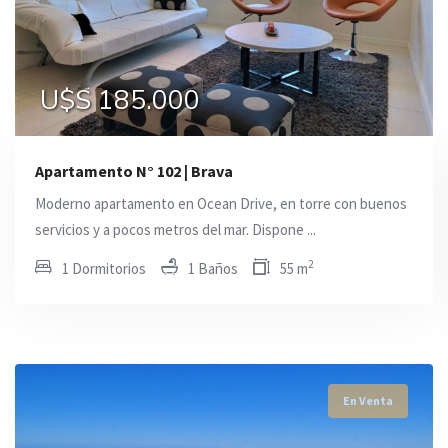
U$S 185.000
U$S 185.000
U$S 187.000
Apartamento N° 102 | Brava
Moderno apartamento en Ocean Drive, en torre con buenos
servicios y a pocos metros del mar. Dispone ...
2
1 Dormitorios
1 Baños
55 m
En Venta
En Venta
En Venta