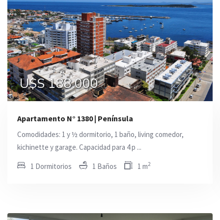
U$S 188.000
U$S 195.000
U$S 195.000
Apartamento N° 1380 | Península
Comodidades: 1 y ½ dormitorio, 1 baño, living comedor,
kichinette y garage. Capacidad para 4 p ...
2
1 Dormitorios
1 Baños
1 m