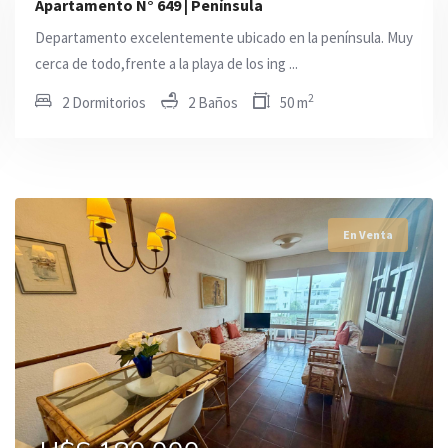
Apartamento N° 649 | Península
Departamento excelentemente ubicado en la península. Muy
cerca de todo,frente a la playa de los ing ...
2
2 Dormitorios
2 Baños
50 m
En Venta
En Venta
En Venta